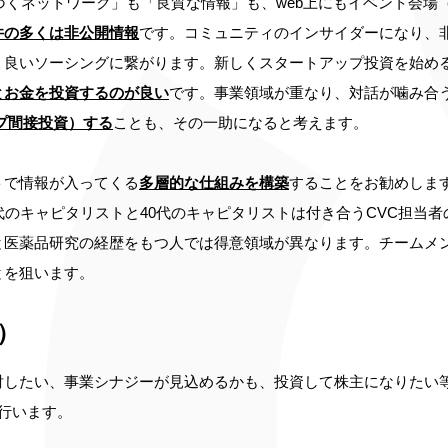
づくネットワーク」も「良質な情報」も、web上にもイベント会場
件の多くは非公開情報
です。コミュニティのインサイダーになり、
、良いソーシングに繋がります。新しくスタートアップ投資を始め
とお金を投資するのが良い
です。事業領域が重なり、対話が噛み合
プ間接投資）する
ことも、その一助になると考えます。
トで情報が入ってくる
多層的な仕組みを構築
することをお勧めしま
代のキャピタリストと40代のキャピタリストは付き合うCVC担当
と医薬品研究の経歴をもつ人では得意領域が異なります。チームメ
とを狙います。
）
討したい、事業シナジーが見込めるかも、投資して株主になりたい
）を行います。