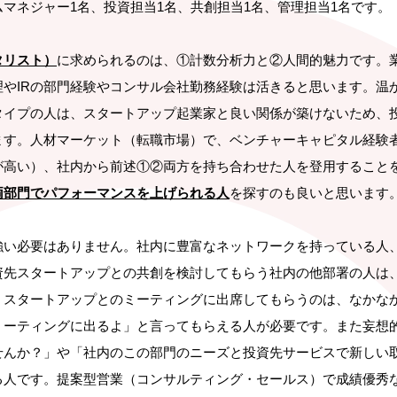
マネジャー1名、投資担当1名、共創担当1名、管理担当1名です。
タリスト）
に求められるのは、①計数分析力と②人間的魅力です。
理やIRの部門経験やコンサル会社勤務経験は活きると思います。温
タイプの人は、スタートアップ起業家と良い関係が築けないため、
ます。人材マーケット（転職市場）で、ベンチャーキャピタル経験
が高い）、社内から前述①②両方を持ち合わせた人を登用すること
両部門でパフォーマンスを上げられる人
を探すのも良いと思います
強い必要はありません。社内に豊富なネットワークを持っている人
資先スタートアップとの共創を検討してもらう社内の他部署の人は
、スタートアップとのミーティングに出席してもらうのは、なかな
ミーティングに出るよ」と言ってもらえる人が必要です。また妄想
せんか？」や「社内のこの部門のニーズと投資先サービスで新しい
る人です。提案型営業（コンサルティング・セールス）で成績優秀