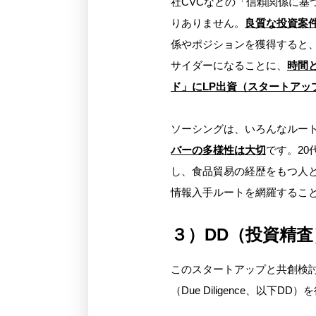
社CVCなどの「信頼関係に基
りありません。
良質な投資案
係やポジションを獲得すると
サイダーになることに、
時間
ド」にLP出資（スタートアッ
ソーシングは、いろんなルー
バーの多様性は大切
です。20
し、食品貿易の経歴をもつ人
情報入手ルートを網羅するこ
３）DD（投資精査
このスタートアップと共創検
（Due Diligence、以下DD