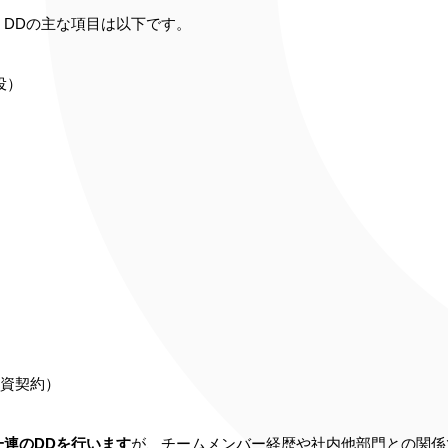
DDの主な項目は以下です。
役）
）
投資契約）
連のDDを行います
が、チームメンバー経歴や社内他部門との関係で