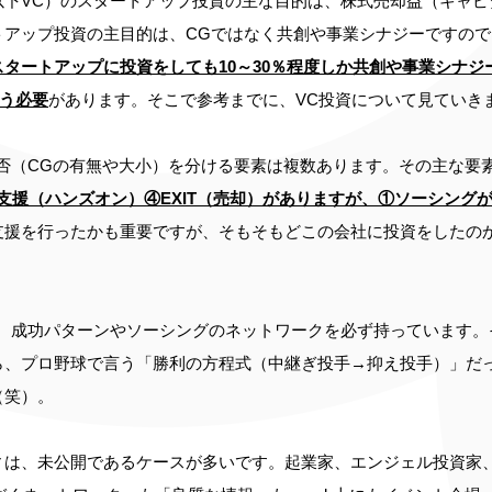
以下VC）のスタートアップ投資の主な目的は、株式売却益（キャピ
トアップ投資の主目的は、CGではなく共創や事業シナジーですので
スタートアップに投資をしても10～30％程度しか共創や事業シナ
狙う必要
があります。そこで参考までに、VC投資について見ていき
否（CGの有無や大小）を分ける要素は複数あります。その主な要
支援（ハンズオン）④EXIT（売却）がありますが、①ソーシング
支援を行ったかも重要ですが、そもそもどこの会社に投資をしたの
は、成功パターンやソーシングのネットワークを必ず持っています。
ら、プロ野球で言う「勝利の方程式（中継ぎ投手→抑え投手）」だ
（笑）。
ィは、未公開であるケースが多いです。起業家、エンジェル投資家、