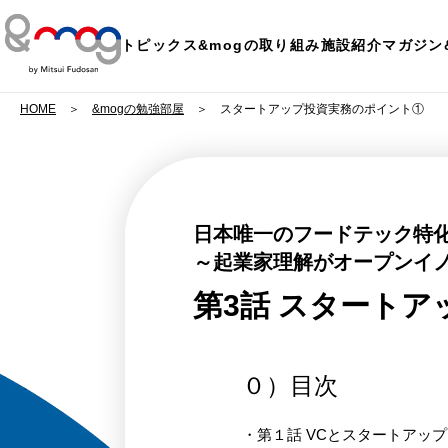
トピックス
&mogの取り組み
施設紹介
マガジン
HOME
&mogの勉強部屋
スタートアップ投資実務のポイント①
日本唯一のフードテック特化
～起業家理解がオープンイ
第3話 スタート
０）目次
・
第１話 VCとスタートアッ