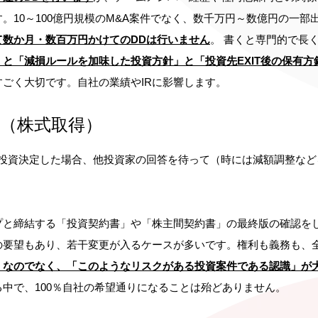
。10～100億円規模のM&A案件でなく、数千万円～数億円の一部
て数か月・数百万円かけてのDDは行いません
。 書くと専門的で長
と「減損ルールを加味した投資方針」と「投資先EXIT後の保有方
ごく大切です。自社の業績やIRに影響します。
行（株式取得）
投資決定した場合、他投資家の回答を待って（時には減額調整など
プと締結する「投資契約書」や「株主間契約書」の最終版の確認を
の要望もあり、若干変更が入るケースが多いです。権利も義務も、
」なのでなく、「このようなリスクがある投資案件である認識」が
中で、100％自社の希望通りになることは殆どありません。