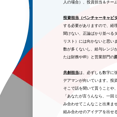
人の場合）、投資担当＆チーム
投資担当（ベンチャーキャピ
する必要がありますので、経
聞けない、正論ばかり並べる
リスト）には向かないと思い
数が多くないし、給与レンジ
たは財務やIR）と営業部門の
共創担当
は、必ずしも数字に
デアマンが向いています。投
そこで話を聞いて貰うことや
「あなたが言うんなら、一回
み合わせてこんなこと出来ま
組み合わせのアイデアを出せ