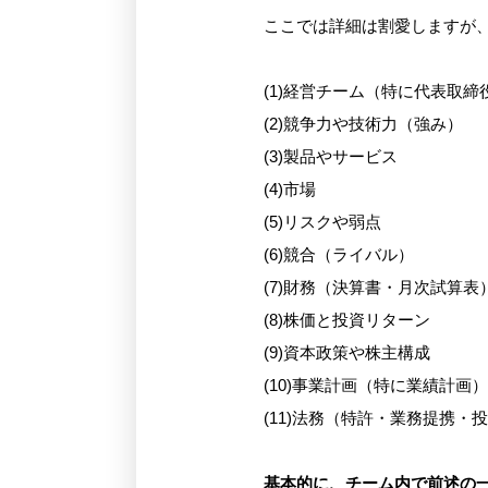
ここでは詳細は割愛しますが、
(1)経営チーム（特に代表取締
(2)競争力や技術力（強み）
(3)製品やサービス
(4)市場
(5)リスクや弱点
(6)競合（ライバル）
(7)財務（決算書・月次試算表
(8)株価と投資リターン
(9)資本政策や株主構成
(10)事業計画（特に業績計画）
(11)法務（特許・業務提携・
基本的に、チーム内で前述の一