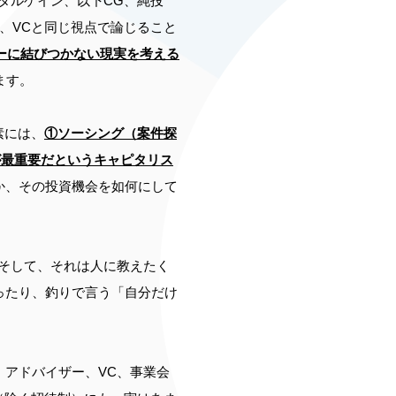
タルゲイン、以下CG、純投
、VCと同じ視点で論じること
ジーに結びつかない現実を考える
ます。
素には、
①ソーシング（案件探
が最重要だというキャピタリス
か、その投資機会を如何にして
そして、それは人に教えたく
ったり、釣りで言う「自分だけ
アドバイザー、VC、事業会