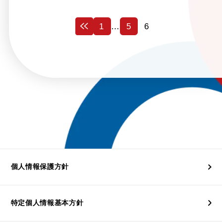
投
1
…
5
6
稿
の
ペ
ー
ジ
送
り
個人情報保護方針
特定個人情報基本方針